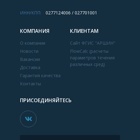
ИНН/КПП:
0277124006 / 027701001
КОМПАНИЯ
КЛИЕНТАМ
О компании
Сайт ФГИС "АРШИН"
Новости
FlowCalc (расчеты
параметров течения
Вакансии
различных сред)
Доставка
Гарантия качества
Контакты
ПРИСОЕДИНЯЙТЕСЬ