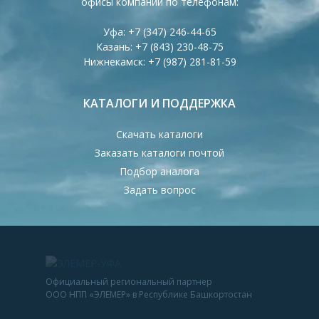
офисы компании по телефонам:
Уфа:
+7 (347) 246-44-65
Казань:
+7 (843) 230-48-75
Нижнекамск:
+7 (987) 281-81-59
КАТАЛОГИ И ПОДДЕРЖКА
Скачать каталоги
Заказать каталоги почтой
Подбор аналога
Задать вопрос
Официальный региональный партнер
ООО НПП «ЭЛЕМЕР» в Республике Башкортостан